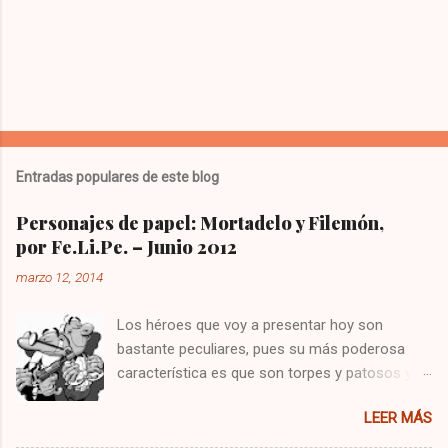
Entradas populares de este blog
Personajes de papel: Mortadelo y Filemón,
por Fe.Li.Pe. – Junio 2012
marzo 12, 2014
Los héroes que voy a presentar hoy son
bastante peculiares, pues su más poderosa
característica es que son torpes y patosos y
no suelen salir muy victoriosos de sus
LEER MÁS
correrías. Ambos nacieron sobre 1958, lucen
unas relucientes y pulcras calvas y ostentan