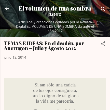
Ir al contenido principal
El volumen de una sombra
2012
Artículos y creaciones editadas por la Revista
Digital EL VOLUMEN DE UNA SOMBRA durante el
año 2012
TEMAS E IDEAS: En el desdén, por
Ancrugon – Julio y Agosto 2012
junio 12, 2014
Si tan sólo una caricia
de tus ojos consiguiera,
precio digno de tal gloria
la vida me parecería.