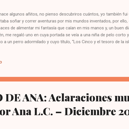
hace algunos añitos, no pienso descubriros cuántos, yo también fui u
taba soñar y correr aventuras por mis mundos inventados, por ello,
aces de alimentar mi fantasía que caían en mis manos y, un buen día
én, me regaló uno en cuya portada se veía a una niña de pelo corto
to a un perro adormilado y cuyo título, “Los Cinco y el tesoro de la i
tación en mí que si me hubieran colocado una caja de deliciosos b
os… Al finalizar su lectura una sensación de hambre se apoderó de m
io
siguiéndolos todos porque todo mi ser necesitaba acción, misterio 
ndo me estreno en esta web, he querido comenzar con un pequeño
tro adorables chiquillos y su perrito encantador que llenaron tantas
lescencia. Supongo que el nombre de Los Cin...
 DE ANA: Aclaraciones m
or Ana L.C. – Diciembre 2