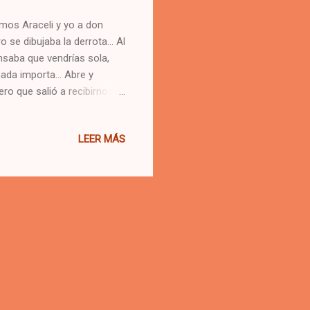
amos Araceli y yo a don
ro se dibujaba la derrota… Al
nsaba que vendrías sola,
a nada importa… Abre y
ro que salió a recibirnos
ndría que airearla y
 tal pesado abandono que
LEER MÁS
o no tengo nada para
 hombre con tono tajante y
añana, apenas hacía dos