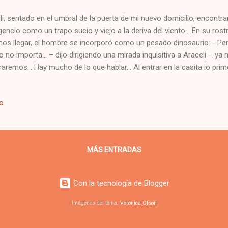
llí, sentado en el umbral de la puerta de mi nuevo domicilio, encontr
gencio como un trapo sucio y viejo a la deriva del viento… En su rost
nos llegar, el hombre se incorporó como un pesado dinosaurio: - Pe
o no importa... – dijo dirigiendo una mirada inquisitiva a Araceli -. y
raremos… Hay mucho de lo que hablar… Al entrar en la casita lo prime
 el fuerte olor a humedad y a rincón cerrado, por lo que pensé que te
prar ambientadores. Don Fulgencio se dejó caer sobre el sofá con
io
í por la integridad del frágil mueble. - Lo siento, don Fulgencio, per
ecerle – Me disculpé. - ¡Déjate de cumplimientos! – me respondió el
humorado que contrastaba con la amabilidad desplegada aquella m
as -. Vayamos al grano… Creo q...
MÁS ENTRADAS
Con la tecnología de Blogger
Imágenes del tema:
Veronica Olson