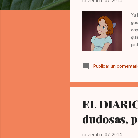
noviembre 07, 2014
Ya 
gus
cap
qui
jun
ten
man
Publicar un comentar
con
cua
cua
ado
EL DIARIO
dudosas, p
noviembre 07, 2014