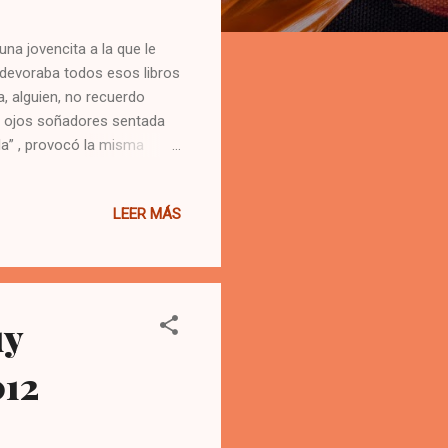
na jovencita a la que le
 devoraba todos esos libros
, alguien, no recuerdo
 y ojos soñadores sentada
sla” , provocó la misma
ombones al alcance de mis
i cabecita y tuve que ir
LEER MÁS
y diversión… Por eso hoy,
 homenaje hacia aquellos
 horas vacías de mi
uy
012