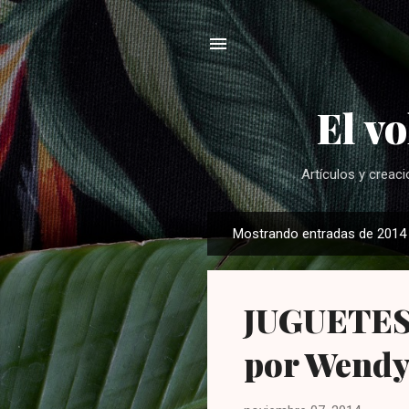
El v
Artículos y creac
Mostrando entradas de 2014
E
n
t
JUGUETES: 
r
a
por Wendy
d
a
s