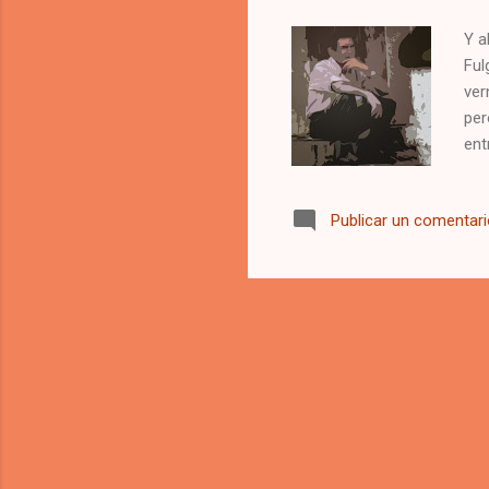
Y a
Ful
ver
per
ent
fue
com
Publicar un comentar
tem
ofr
mal
hor