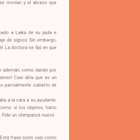
se movían y el abrazo que
acado a Laika de su jaula e
aje de signos. Sin embargo,
l. La doctora se fijó en que
o un ademán, como dando por
simio! Casi diría que es un
elo parcialmente cubierto de
ba a la cara a su ayudante.
a como si los objetos, harto
 - Pide un chimpancé nuevo.
 Esta frase sonó casi como