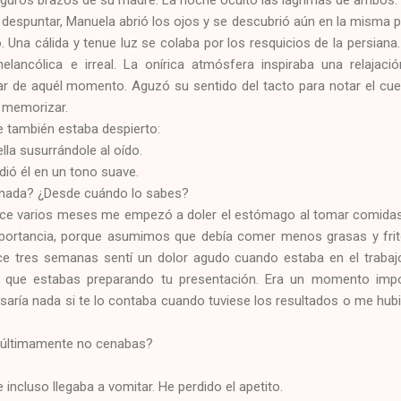
eguros brazos de su madre. La noche ocultó las lágrimas de ambos.
despuntar, Manuela abrió los ojos y se descubrió aún en la misma p
. Una cálida y tenue luz se colaba por los resquicios de la persia
lancólica e irreal. La onírica atmósfera inspiraba una relajació
ar de aquél momento. Aguzó su sentido del tacto para notar el cuer
a memorizar.
e también estaba despierto:
ella susurrándole al oído.
ió él en un tono suave.
e nada? ¿Desde cuándo lo sabes?
ce varios meses me empezó a doler el estómago al tomar comidas
ortancia, porque asumimos que debía comer menos grasas y frit
ace tres semanas sentí un dolor agudo cuando estaba en el trabaj
a que estabas preparando tu presentación. Era un momento impor
asaría nada si te lo contaba cuando tuviese los resultados o me hu
e últimamente no cenabas?
 incluso llegaba a vomitar. He perdido el apetito.