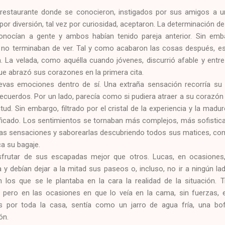
restaurante donde se conocieron, instigados por sus amigos a u
 por diversión, tal vez por curiosidad, aceptaron. La determinación 
nocían a gente y ambos habían tenido pareja anterior. Sin emb
 no terminaban de ver. Tal y como acabaron las cosas después, e
 La velada, como aquélla cuando jóvenes, discurrió afable y entre 
e abrazó sus corazones en la primera cita.
vas emociones dentro de sí. Una extraña sensación recorría su 
recuerdos. Por un lado, parecía como si pudiera atraer a su corazón
tud. Sin embargo, filtrado por el cristal de la experiencia y la madu
ificado. Los sentimientos se tornaban más complejos, más sofistica
las sensaciones y saborearlas descubriendo todos sus matices, como
a su bagaje.
sfrutar de sus escapadas mejor que otros. Lucas, en ocasiones,
 y debían dejar a la mitad sus paseos o, incluso, no ir a ningún l
n los que se le plantaba en la cara la realidad de la situación. 
pero en las ocasiones en que lo veía en la cama, sin fuerzas, e
 por toda la casa, sentía como un jarro de agua fría, una bof
ón.