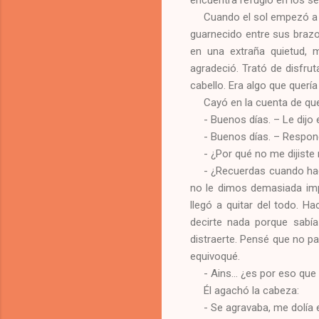
encuentra refugio en los s
Cuando el sol empezó a 
guarnecido entre sus brazo
en una extraña quietud, me
agradeció. Trató de disfrut
cabello. Era algo que querí
Cayó en la cuenta de qu
- Buenos días. – Le dijo 
- Buenos días. – Respond
- ¿Por qué no me dijist
- ¿Recuerdas cuando ha
no le dimos demasiada imp
llegó a quitar del todo. H
decirte nada porque sabí
distraerte. Pensé que no p
equivoqué.
- Ains… ¿es por eso qu
Él agachó la cabeza:
- Se agravaba, me dolía e