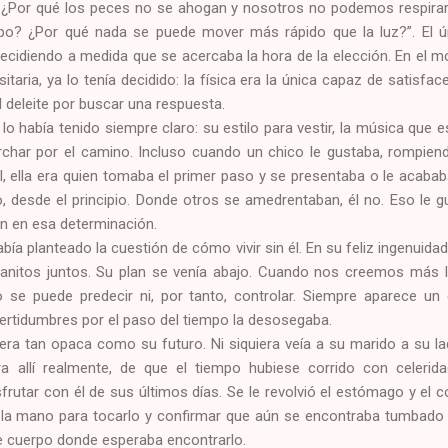
o? ¿Por qué los peces no se ahogan y nosotros no podemos respira
po? ¿Por qué nada se puede mover más rápido que la luz?”. El ú
decidiendo a medida que se acercaba la hora de la elección. En el m
rsitaria, ya lo tenía decidido: la física era la única capaz de satisfac
l deleite por buscar una respuesta.
lo había tenido siempre claro: su estilo para vestir, la música que
archar por el camino. Incluso cuando un chico le gustaba, rompie
 ella era quien tomaba el primer paso y se presentaba o le acabab
 desde el principio. Donde otros se amedrentaban, él no. Eso le gu
n en esa determinación.
bía planteado la cuestión de cómo vivir sin él. En su feliz ingenuid
ianitos juntos. Su plan se venía abajo. Cuando nos creemos más li
 se puede predecir ni, por tanto, controlar. Siempre aparece u
ertidumbres por el paso del tiempo la desosegaba.
era tan opaca como su futuro. Ni siquiera veía a su marido a su l
 allí realmente, de que el tiempo hubiese corrido con celerida
isfrutar con él de sus últimos días. Se le revolvió el estómago y e
 la mano para tocarlo y confirmar que aún se encontraba tumbado a
e cuerpo donde esperaba encontrarlo.