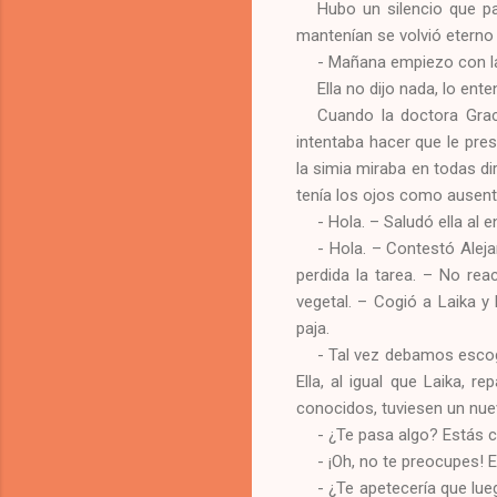
Hubo un silencio que p
mantenían se volvió eterno p
- Mañana empiezo con la 
Ella no dijo nada, lo ent
Cuando la doctora Graci
intentaba hacer que le pre
la simia miraba en todas di
tenía los ojos como ausent
- Hola. – Saludó ella al en
- Hola. – Contestó Alej
perdida la tarea. – No rea
vegetal. – Cogió a Laika y 
paja.
- Tal vez debamos escoge
Ella, al igual que Laika, r
conocidos, tuviesen un nue
- ¿Te pasa algo? Estás 
- ¡Oh, no te preocupes!
- ¿Te apetecería que l