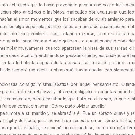
enta del miedo que le había provocado pensar que no podría goz
abían sido anodinos e insípidos, marcados por una rutina que los 
hacían el amor, momentos que los sacaban de su aislamiento para 
e sentían algo especiales dentro de este mundo de acumulación mate
del otro sin percibirse, casi evitando rozarse, como si fueran pa
o apartar para llegar a donde quieres. Lo que al principio conside
ontemplar mutuamente cuando apartasen la vista de sus tareas o l
de la casa, acabó marchitándose paulatinamente, escondiéndose bajo
s en las turbulentas aguas de las prisas. Las miradas pasaron a 
ta de tiempo” (se decía a sí misma), hasta quedar completamente
epcionada consigo misma, abatida por aquel pensamiento. Cuan
acia, todo se relativiza y, al verse obligado a variar las priorida
 sentimientos, para descubrir lo que brilla en el fondo, lo que rea
 furiosa consigo misma! ¡Cómo pudo olvidar aquello!
a penumbra a su marido y se abrazó a él. Fue un abrazo suave y tem
o frágil y delicado, para convertirse después en un abrazo tierno,
posa por la espalda, reaccionó acurrucándose, como un niño te