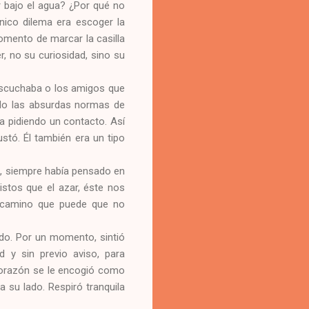
r bajo el agua? ¿Por qué no
nico dilema era escoger la
omento de marcar la casilla
er, no su curiosidad, sino su
 escuchaba o los amigos que
ndo las absurdas normas de
a pidiendo un contacto. Así
stó. Él también era un tipo
ad, siempre había pensado en
stos que el azar, éste nos
n camino que puede que no
ado. Por un momento, sintió
d y sin previo aviso, para
l corazón se le encogió como
 su lado. Respiró tranquila