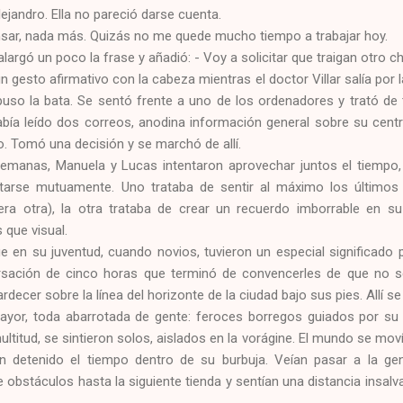
lejandro. Ella no pareció darse cuenta.
nsar, nada más. Quizás no me quede mucho tiempo a trabajar hoy.
alargó un poco la frase y añadió: - Voy a solicitar que traigan otro 
 gesto afirmativo con la cabeza mientras el doctor Villar salía por la
puso la bata. Se sentó frente a uno de los ordenadores y trató de 
bía leído dos correos, anodina información general sobre su centr
. Tomó una decisión y se marchó de allí.
semanas, Manuela y Lucas intentaron aprovechar juntos el tiempo,
rutarse mutuamente. Uno trataba de sentir al máximo los último
iera otra), la otra trataba de crear un recuerdo imborrable en 
 que visual.
e en su juventud, cuando novios, tuvieron un especial significado p
sación de cinco horas que terminó de convencerles de que no se
rdecer sobre la línea del horizonte de la ciudad bajo sus pies. Allí s
ayor, toda abarrotada de gente: feroces borregos guiados por su a
ltitud, se sintieron solos, aislados en la vorágine. El mundo se mo
ían detenido el tiempo dentro de su burbuja. Veían pasar a la gen
 obstáculos hasta la siguiente tienda y sentían una distancia insalvab