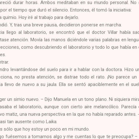
areció durar horas. Ambos meditaban en su mundo personal. No 
or el tiempo que duró el silencio. Entonces, él tomó la iniciativa:
quimio. Hoy iré al trabajo para dejarlo.
endió. Y, tras una breve pausa, decidieron ponerse en marcha.
a llego al laboratorio, se encontró que el doctor Villar había s
stase atención. Movía las manos diciéndole varias palabras en lengu
recciones, como descubriendo el laboratorio y todo lo que había en é
es.
trar.
andro levantándose del suelo para ir a hablar con la doctora. Hiz
cciona, no presta atención, se distrae todo el rato. ¡No parece un 
la llevo de nuevo a su jaula. Ella se sentó apaciblemente en el su
r un simio nuevo. – Dijo Manuela en un tono plano. Ni siquiera mira
epasaba el laboratorio, aunque con cierto aire melancólico. Parecí
vo matiz, una nueva perspectiva en la que no había reparado antes.
casi tan ausente como Laika.
 Es sólo que hoy estoy un poco en mi mundo.
uego fuésemos a tomarnos algo y me cuentas lo que te preocupa? –