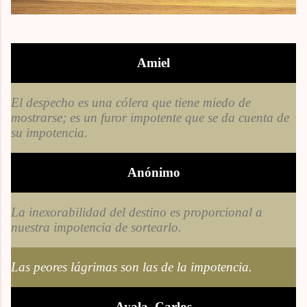
Amiel
El despecho es una cólera que tiene miedo de
mostrarse; es un furor impotente que se da cuenta de
su impotencia.
Anónimo
La inexorabilidad del destino es proporcional a
nuestra impotencia de sortearlo.
Las peores lágrimas son las de la impotencia.
Ayala, Carlos