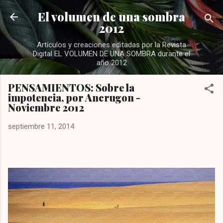
Ir al contenido principal
El volumen de una sombra
2012
Artículos y creaciones editadas por la Revista
Digital EL VOLUMEN DE UNA SOMBRA durante el
año 2012
PENSAMIENTOS: Sobre la
impotencia, por Ancrugon -
Noviembre 2012
septiembre 11, 2014