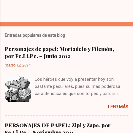
Entradas populares de este blog
Personajes de papel: Mortadelo y Filemón,
por Fe.Li.Pe. – Junio 2012
marzo 12, 2014
Los héroes que voy a presentar hoy son
bastante peculiares, pues su más poderosa
característica es que son torpes y patosos y
no suelen salir muy victoriosos de sus
LEER MÁS
correrías. Ambos nacieron sobre 1958, lucen
unas relucientes y pulcras calvas y ostentan
unas prominentes narices, trabajan de agentes
PERSONAJES DE PAPEL: Zipi y Zape, por
secretos en la T.I.A. y han corrido desde
Fe.Li.Pe. - Noviembre 2011