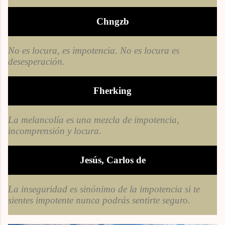
Chngzb
No es locura, es impotencia. No es locura es
desesperación.
Fherking
La melancolía es una mezcla de impotencia,
incomprensión y locura.
Jesús, Carlos de
La inseguridad es sinónimo de la impotencia si te
sientes impotente nunca podrás sentirte seguro.