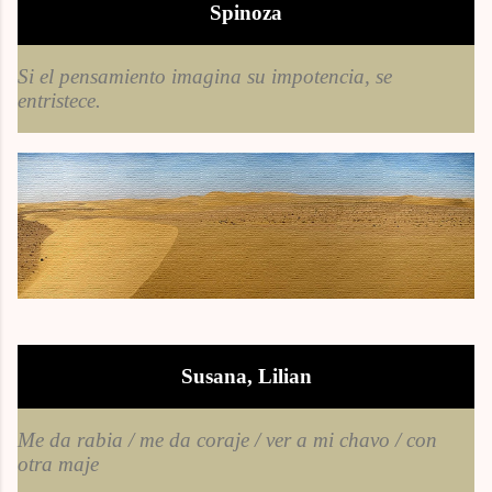
Spinoza
Si el pensamiento imagina su impotencia, se
entristece.
Susana, Lilian
Me da rabia / me da coraje / ver a mi chavo / con
otra maje