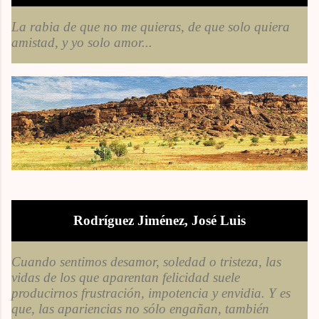
La rabia de que no me quieras, de que solo quiera
amistad, y yo solo amor...
Rodríguez Jiménez, José Luis
Cuando sentimos desamor, soledad o tristeza, las
vidas de los que aparentan felicidad suele
producirnos frustración, impotencia y envidia. Y es
que, las apariencias no sólo engañan, también